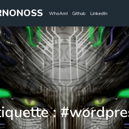
MRNONOSS
WhoAmI
Github
LinkedIn
tiquette :
#wordpre