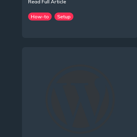
Read Full Article
How-to
Setup