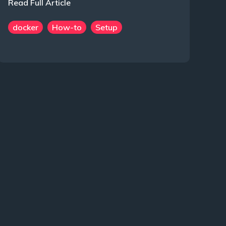
Read Full Article
docker
How-to
Setup