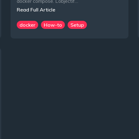
docker compose. L’objectif…
Read Full Article
docker
How-to
Setup