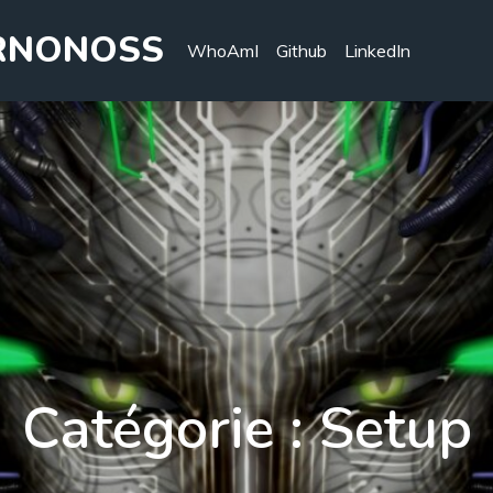
MRNONOSS
WhoAmI
Github
LinkedIn
Catégorie :
Setup