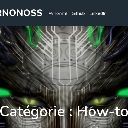
MRNONOSS
WhoAmI
Github
LinkedIn
Catégorie :
How-t