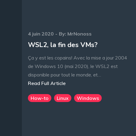
Posted
4 juin 2020
By:
MrNonoss
on
WSL2, la fin des VMs?
Ça y est les copains! Avec la mise a jour 2004
de Windows 10 (mai 2020), le WSL2 est
disponible pour tout le monde, et…
Read Full Article
How-to
Linux
Windows