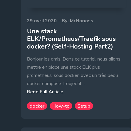
Posted
29 avril 2020
By:
MrNonoss
on
Une stack
ELK/Prometheus/Traefik sous
docker? (Self-Hosting Part2)
Bonjour les amis. Dans ce tutoriel, nous allons
mettre en place une stack ELK plus
prometheus, sous docker, avec un très beau
docker compose. L’objectif…
Read Full Article
docker
How-to
Setup