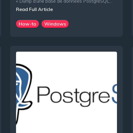
« Dump d’une base de données PostgreSQL…
Read Full Article
How-to
Windows