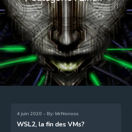
Posted
4 juin 2020
By:
MrNonoss
on
WSL2, la fin des VMs?