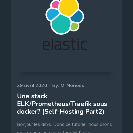
Posted
29 avril 2020
By:
MrNonoss
on
Une stack
ELK/Prometheus/Traefik sous
docker? (Self-Hosting Part2)
Bonjour les amis. Dans ce tutoriel, nous allons
mettre en place une stack ELK plus