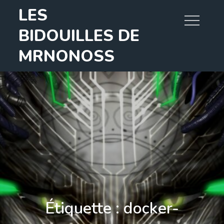
Skip
LES
to
BIDOUILLES DE
content
MRNONOSS
Étiquette :
docker-