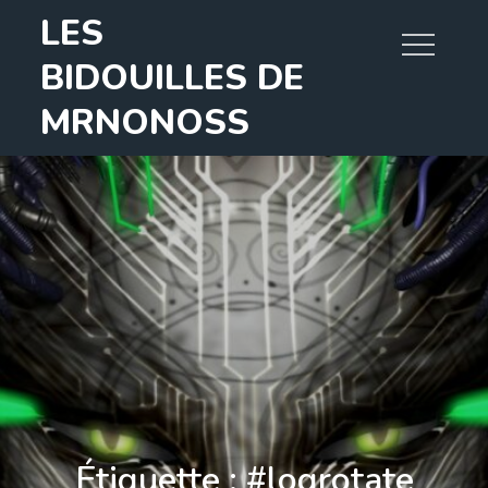
Skip
LES
to
BIDOUILLES DE
content
MRNONOSS
Étiquette :
#logrotate